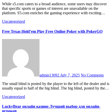
While s5.com caters to a broad audience, some users may discover
that specific sports or games of interest are unavailable on the
platform. S5.com enriches the gaming experience with exciting…
Uncategorized
Free Texas Hold’em Play Free Online Poker with PokerGO
admin13092
July 7, 2025
No Comments
The small blind is posted by the player to the left of the dealer and is
usually equal to half of the big blind. The big blind, posted by the…
Uncategorized
LuckyBear онлайн казино Лучший выбор для онлайн-
игроков