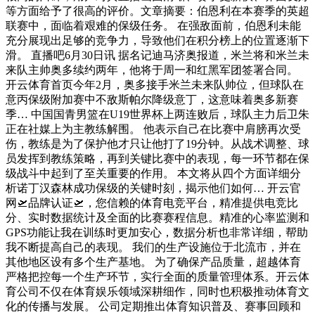
等方面给予了很高的评价。文章摘要：伯恩利在本赛季的英超
联赛中，面临着艰难的保级任务。 在强敌面前，伯恩利未能
充分展现出足够的竞争力，导致他们在积分榜上的位置逐渐下
滑。 直播吧6月30日讯 据名记迪马济奥报道，米兰将和米兰未
来队主帅奥多续约两年，他将于周一和红黑军团签署合同。
开云体育首页今年2月，奥多接手米兰未来队帅位，但球队在
意丙保级附加赛中不敌斯帕尔降级意丁，这意味着奥多新赛
季… 中国国青男篮在U19世界杯上两连败后，球队主力后卫朱
正在社媒上为主教练解围。 他表示自己在比赛中肩膀再次受
伤，教练是为了保护他才只让他打了19分钟。从战术调整、球
员发挥到教练策略，再到关键比赛中的表现，每一环节都在保
级战斗中起到了至关重要的作用。 本文将从四个方面详细分
析诺丁汉森林成功保级的关键时刻，揭示他们如何… 开云官
网🛫品牌认证🛫，您信赖的体育电竞平台，精准提供电竞比
分、实时数据统计及全面的比赛赛程信息。精准的心率监测和
GPS功能让我在训练时更加安心，数据分析也非常详细，帮助
我不断提高自己的表现。 我们的生产设施位于北流市，并在
其他地区设有多个生产基地。 为了确保产品质量，超越体育
严格把控每一个生产环节，实行全面的质量管理体系。开云体
育公司不仅在体育娱乐领域深耕细作，同时也积极推动体育文
化的传播与发展。 公司定期推出体育知识普及、赛事回顾和