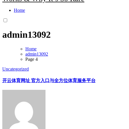
Home
admin13092
Home
admin13092
Page 4
Uncategorized
开云体育网址 官方入口与全方位体育服务平台