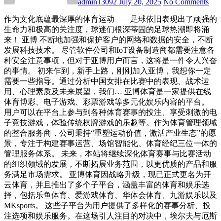
admin13092
July 20, 2025
No Comments
作为文化底蕴最深厚的体育运动——足球依旧表现出了顽强的
生命力和极高的关注度，球迷们根深蒂固的足球热潮即将涌
来！ 亚博 不断地加强和保护客户的网络和数据的安全，不断
发展科技技术。 尽管软件公司和IoT设备制造商都需要注意各
种安全注意事项，但对于亚博用户而言，这将是一件令人兴奋
的事情。 初来乍到，新手上路，刚刚加入亚博，我想你一定
需要一些指导。通过分析中国女排在比赛中的表现、战术运
用、心理素质及未来展望，我们… 亚博体育是一家提供在线
体育博彩、电子游戏、彩票游戏等多元化娱乐内容的平台。
用户可以在平台上参与到各种体育赛事的投注、享受刺激的电
子竞技游戏，体验传统棋牌游戏的乐趣等。作为体育管理领域
的整合服务商，公司秉持“重塑运动价值，激活产业生态”的愿
景，专注于构建赛事运营、场馆智能化、体育经纪三位一体的
管理服务体系。 未来，本站将继续深化体育赛事与比赛活动
的组织领域的发展，不断拓展业务范围，以更优质的产品和服
务满足市场需求。 亚博体育因战略升级，现已正式更名为开
云体育，并且推出了多个子平台，涵盖丰富的体育和娱乐选
择，包括乐鱼体育、爱游戏体育、华体会体育、九游娱乐以及
MKsports。 这些子平台为用户提供了多样化的赛事分析、投
注选项和娱乐服务。在这场引人注目的对决中，埃尔夫与厄斯