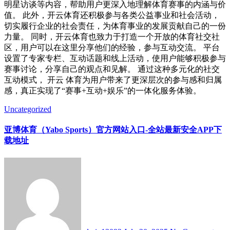
明星访谈等内容，帮助用户更深入地理解体育赛事的内涵与价
值。 此外，开云体育还积极参与各类公益事业和社会活动，
切实履行企业的社会责任，为体育事业的发展贡献自己的一份
力量。 同时，开云体育也致力于打造一个开放的体育社交社
区，用户可以在这里分享他们的经验，参与互动交流。 平台
设置了专家专栏、互动话题和线上活动，使用户能够积极参与
赛事讨论，分享自己的观点和见解。 通过这种多元化的社交
互动模式， 开云 体育为用户带来了更深层次的参与感和归属
感，真正实现了“赛事+互动+娱乐”的一体化服务体验。
Uncategorized
亚博体育（Yabo Sports）官方网站入口-全站最新安全APP下
载地址