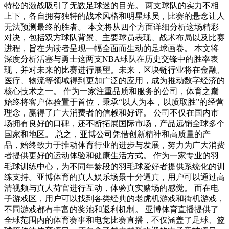
特松的激战吸引了无数足球迷的目光。 两支球队的实力不相
上下，各自拥有独特的战术风格和明星球员，比赛的悬念让人
无法预测最终的胜者。 本文将从四个方面详细分析这场精彩
对决，包括双方球队背景、主要球员表现、战术布局以及比赛
进程，旨在为读者呈现一幅全面而生动的足球画卷。 本文将
深度分析活塞与勇士这两支NBA球队在历史交锋中的胜率表
现，并对未来的比赛进行展望。未来，区块链行业将在金融、
医疗、物流等领域得到更加广泛的应用，成为推动数字经济的
核心技术之一。 作为一家注重品质和服务的公司，体育之巅
始终将客户体验置于首位，秉承“以人为本，以质取胜”的经营
理念，赢得了广大消费者的信赖和好评。 公司不仅在国内市
场拥有良好的口碑，还不断拓展国际市场，产品远销全球多个
国家和地区。 总之，亚博公司凭借创新精神和高质量的产
品，始终致力于推动体育行业的进步与发展，努力为广大消费
者提供更好的运动体验和健康生活方式。 作为一家专业的羽
毛球训练中心，为不同年龄段的羽毛球爱好者提供系统化的训
练支持。亚博体育的真人娱乐场景十分逼真，用户可以通过高
清视频与真人荷官进行互动，体验真实赌场的感觉。 而在电
子游戏区，用户可以找到各类经典的老虎机游戏和街机游戏，
不同游戏都有丰富的奖池和返利机制。 亚博体育直播提供了
全球范围内的体育赛事和电竞比赛直播，不仅涵盖了足球、篮