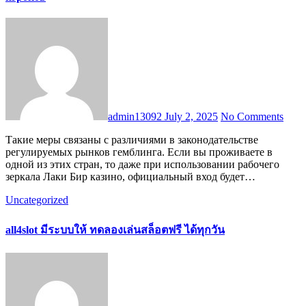
admin13092
July 2, 2025
No Comments
Такие меры связаны с различиями в законодательстве
регулируемых рынков гемблинга. Если вы проживаете в
одной из этих стран, то даже при использовании рабочего
зеркала Лаки Бир казино, официальный вход будет…
Uncategorized
all4slot มีระบบให้ ทดลองเล่นสล็อตฟรี ได้ทุกวัน